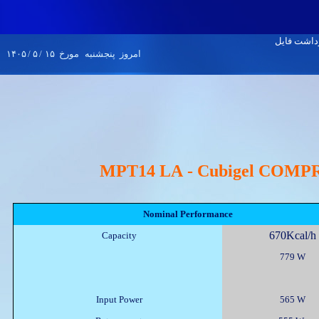
۱۴۰۵
/
۵
/
۱۵
مورخ
پنجشنبه
امروز
MPT14 LA - Cubigel COM
Nominal Performance
670Kcal/h
Capacity
779 W
Input Power
565 W