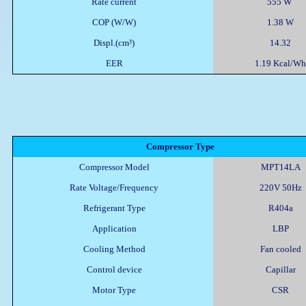
Rate current
555 W
COP (W/W)
1.38 W
Displ.(cm³)
14.32
EER
1.19 Kcal/Wh
Compressor Type
Compressor Model
MPT14LA
Rate Voltage/Frequency
220V 50Hz
Refrigerant Type
R404a
Application
LBP
Cooling Method
Fan cooled
Control device
Capillar
Motor Type
CSR