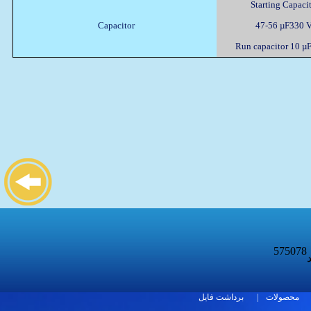
Starting Capaci
Capacitor
47-56 µF330 
Run capacitor 10 µ
575078
د
برداشت فایل
|
محصولات