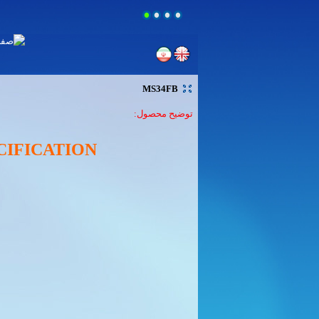
MS34FB
توضيح محصول:
CIFICATION