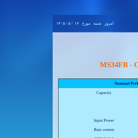
۱۴۰۵
/
۵
/
۱۷
مورخ
شنبه
امروز
MS34FB -
Nominal Per
Capacity
Input Power
Rate current